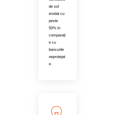
de sol
erodat cu
peste
50% în
comparați
e cu
bancurile
neprotejat
e.