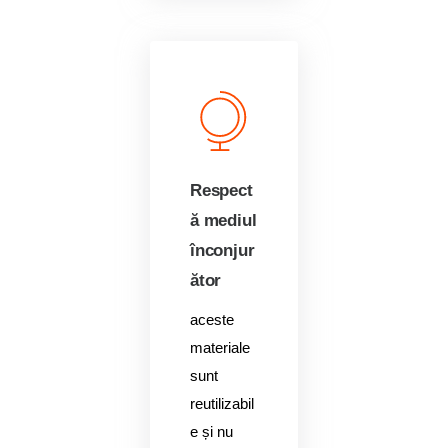
Respect
ă mediul
înconjur
ător
aceste
materiale
sunt
reutilizabil
e și nu