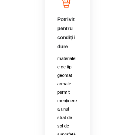
Potrivit
pentru
condiții
dure
materialel
e de tip
geomat
armate
permit
menținere
a unui
strat de
sol de
suprafață