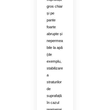
gros chiar
și pe
pante
foarte
abrupte și
nepermea
bile la apă
(de
exemplu,
stabilizare
a
straturilor
de
suprafață
în cazul
reamenaj