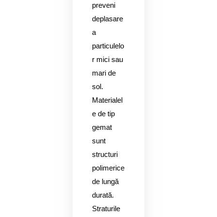
preveni
deplasare
a
particulelo
r mici sau
mari de
sol.
Materialel
e de tip
gemat
sunt
structuri
polimerice
de lungă
durată.
Straturile