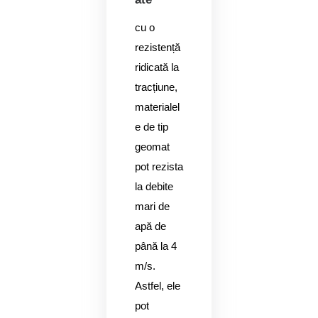
cu o
rezistență
ridicată la
tracțiune,
materialel
e de tip
geomat
pot rezista
la debite
mari de
apă de
până la 4
m/s.
Astfel, ele
pot