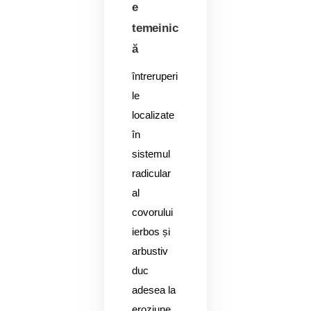
e
temeinic
ă
întreruperi
le
localizate
în
sistemul
radicular
al
covorului
ierbos și
arbustiv
duc
adesea la
eroziune.