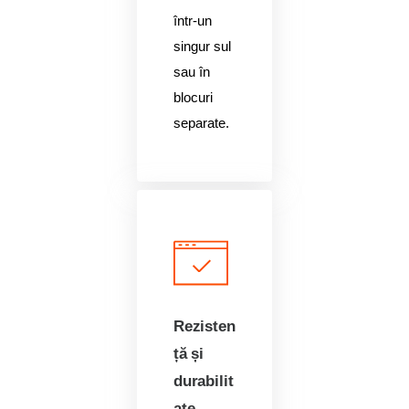
într-un
singur sul
sau în
blocuri
separate.
Rezisten
ță și
durabilit
ate