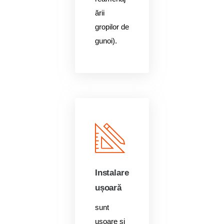
ării
gropilor de
gunoi).
Instalare
ușoară
sunt
ușoare și