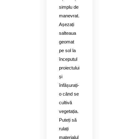
simplu de
manevrat.
Așezați
salteaua
geomat
pe sol la
începutul
proiectului
și
înfășurați-
o când se
cultivă
vegetația.
Puteți să
rulați
materialul