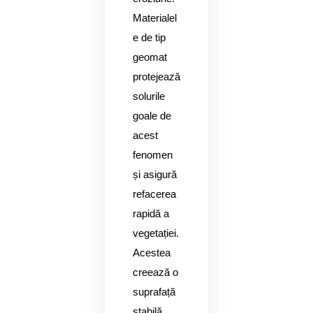
Materialel
e de tip
geomat
protejează
solurile
goale de
acest
fenomen
și asigură
refacerea
rapidă a
vegetației.
Acestea
creează o
suprafață
stabilă,