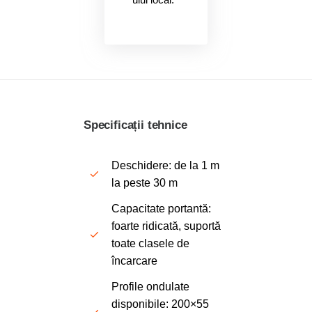
Specificații tehnice
Deschidere
: de la 1 m
la peste 30 m
Capacitate portantă
:
foarte ridicată, suportă
toate clasele
de
î
ncarcare
Profile
ondulate
disponibile
: 200×55