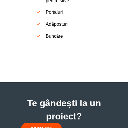
pentru stive
Portaluri
Adăposturi
Bunc
ă
re
Te gândești la un
proiect?