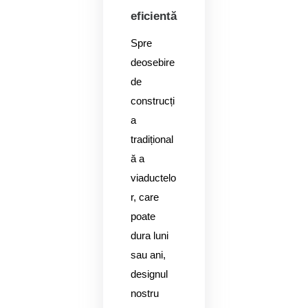
eficientă
Spre
deosebire
de
construcți
a
tradițional
ă a
viaductelo
r, care
poate
dura luni
sau ani,
designul
nostru