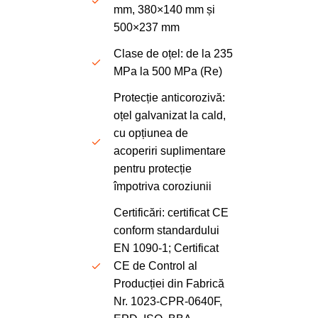
mm, 380×140 mm și
500×237 mm
Clase de oțel
: de la 235
MPa
la 500
MPa
(Re)
Protecție anticorozivă
:
oțel galvanizat la cald,
cu opțiunea de
acoperiri suplimentare
pentru protecție
împotriva coroziunii
Certificări
: certificat CE
conform standardului
EN 1090-1; Certificat
CE de Control al
Producției din Fabrică
Nr. 1023-CPR-0640F,