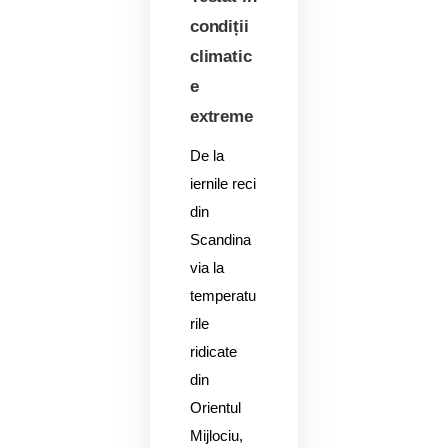
condiții
climatic
e
extreme
De la
iernile reci
din
Scandina
via la
temperatu
rile
ridicate
din
Orientul
Mijlociu,