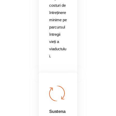
costuri de
întreținere
minime pe
parcursul
întregii
vieți a
viaductulu
i.
Sustena