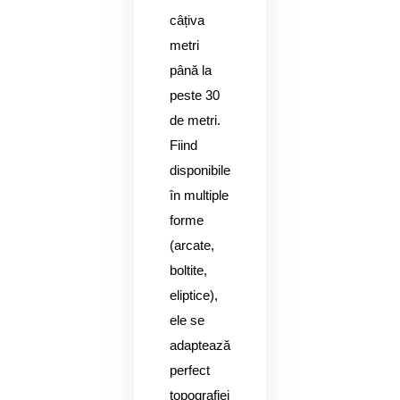
câțiva
metri
până la
peste 30
de metri.
Fiind
disponibile
în multiple
forme
(arcate,
boltite,
eliptice),
ele se
adaptează
perfect
topografiei