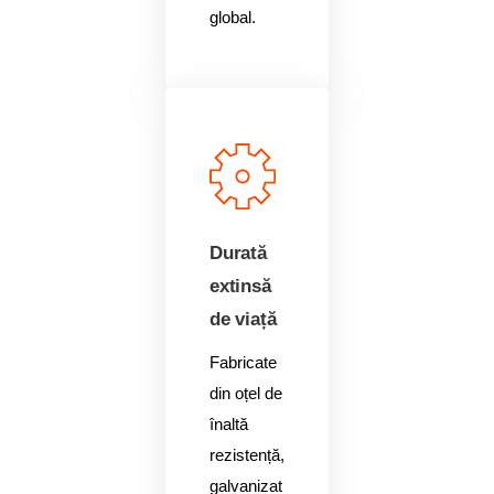
global.
Durată
extinsă
de viață
Fabricate
din oțel de
înaltă
rezistență,
galvanizat