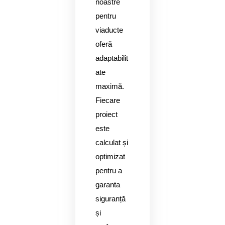
noastre
pentru
viaducte
oferă
adaptabilit
ate
maximă.
Fiecare
proiect
este
calculat și
optimizat
pentru a
garanta
siguranță
și