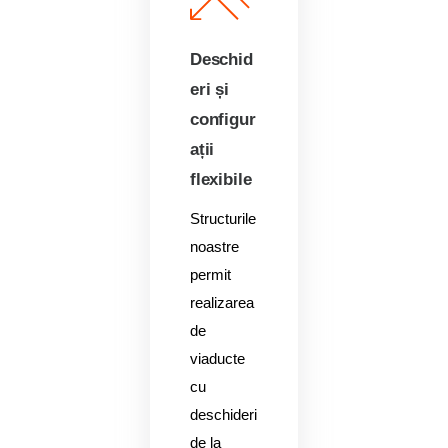
Deschid
eri și
configur
ații
flexibile
Structurile
noastre
permit
realizarea
de
viaducte
cu
deschideri
de la