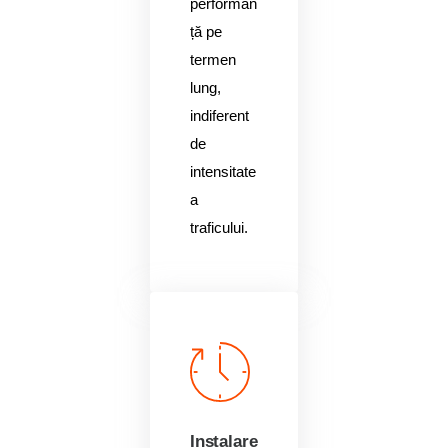
performan
ță pe
termen
lung,
indiferent
de
intensitate
a
traficului.
Instalare