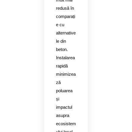
redusă în
comparați
e cu
alternative
le din
beton.
Instalarea
rapidă
minimizea
ză
poluarea
și
impactul
asupra
ecosistem
ului local.