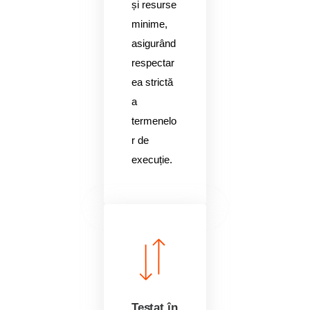
și resurse
minime,
asigurând
respectar
ea strictă
a
termenelo
r de
execuție.
Testat în